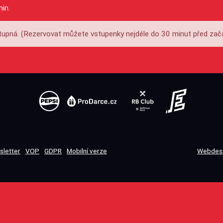
min.
upná. (Rezervovat můžete vstupenky nejdéle do 30 minut před zač
sletter
VOP
GDPR
Mobilní verze
Webdesi