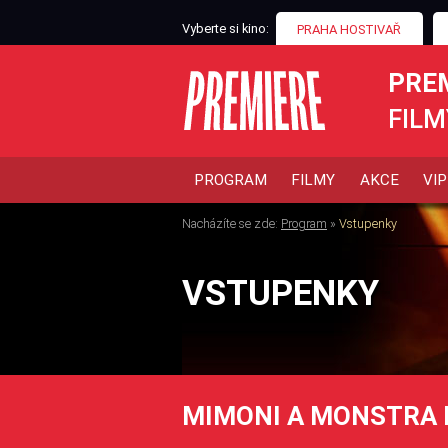
Vyberte si kino:
PRAHA HOSTIVAŘ
PRE
FILM
PROGRAM
FILMY
AKCE
VIP
Nacházíte se zde:
Program
»
Vstupenky
VSTUPENKY
MIMONI A MONSTRA 