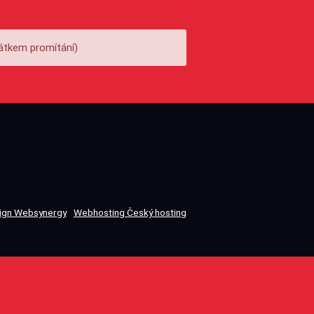
átkem promítání)
gn Websynergy
Webhosting Český hosting