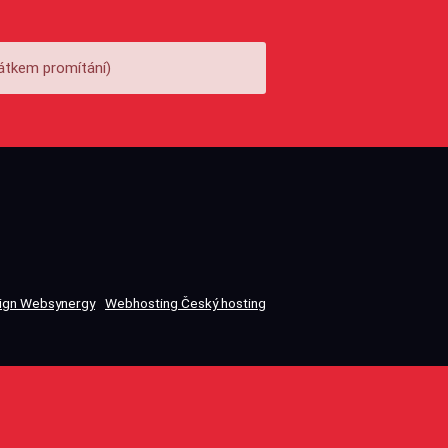
átkem promítání)
gn Websynergy
Webhosting Český hosting