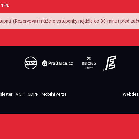
 min.
upná. (Rezervovat můžete vstupenky nejdéle do 30 minut před zač
sletter
VOP
GDPR
Mobilní verze
Webdesi