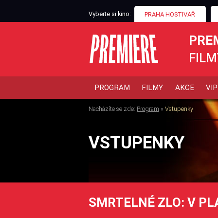
Vyberte si kino:
PRAHA HOSTIVAŘ
PRE
FILM
PROGRAM
FILMY
AKCE
VIP
Nacházíte se zde:
Program
»
Vstupenky
VSTUPENKY
SMRTELNÉ ZLO: V P