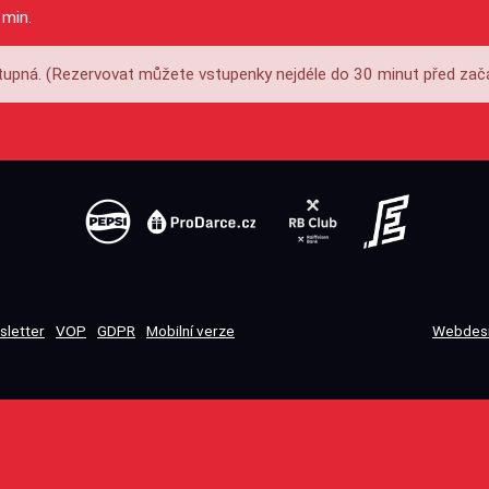
 min.
upná. (Rezervovat můžete vstupenky nejdéle do 30 minut před zač
sletter
VOP
GDPR
Mobilní verze
Webdesi