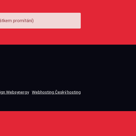
átkem promítání)
gn Websynergy
Webhosting Český hosting