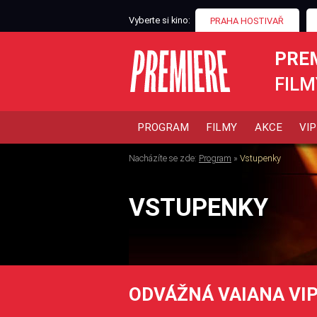
Vyberte si kino:
PRAHA HOSTIVAŘ
PRE
FILM
PROGRAM
FILMY
AKCE
VIP
Nacházíte se zde:
Program
»
Vstupenky
VSTUPENKY
ODVÁŽNÁ VAIANA VI