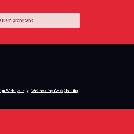
átkem promítání)
gn Websynergy
Webhosting Český hosting