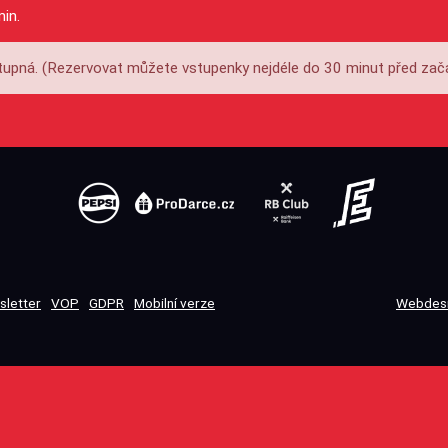
min.
upná. (Rezervovat můžete vstupenky nejdéle do 30 minut před zač
sletter
VOP
GDPR
Mobilní verze
Webdesi