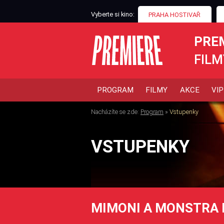
Vyberte si kino:
PRAHA HOSTIVAŘ
PRE
FILM
PROGRAM
FILMY
AKCE
VIP
Nacházíte se zde:
Program
»
Vstupenky
VSTUPENKY
MIMONI A MONSTRA 