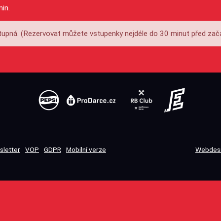
min.
upná. (Rezervovat můžete vstupenky nejdéle do 30 minut před zač
sletter
VOP
GDPR
Mobilní verze
Webdesi