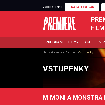
Vyberte si kino:
PRAHA HOSTIVAŘ
PRE
FILM
PROGRAM
FILMY
AKCE
VIP
Nacházíte se zde:
Program
»
Vstupenky
VSTUPENKY
MIMONI A MONSTRA 