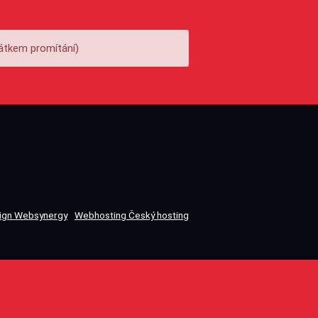
átkem promítání)
gn Websynergy
Webhosting Český hosting