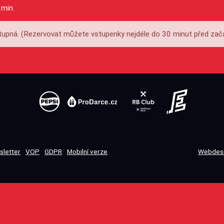
 min.
upná. (Rezervovat můžete vstupenky nejdéle do 30 minut před zač
sletter
VOP
GDPR
Mobilní verze
Webdesi