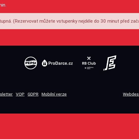
min.
upná. (Rezervovat můžete vstupenky nejdéle do 30 minut před zač
sletter
VOP
GDPR
Mobilní verze
Webdesi