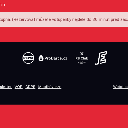
min.
upná. (Rezervovat můžete vstupenky nejdéle do 30 minut před zač
sletter
VOP
GDPR
Mobilní verze
Webdesi