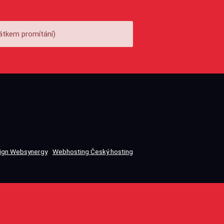
átkem promítání)
gn Websynergy
Webhosting Český hosting