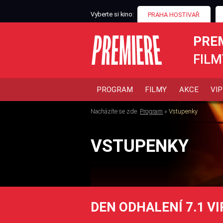
Vyberte si kino:
PRAHA HOSTIVAŘ
PRE
FILM
PROGRAM
FILMY
AKCE
VIP
Nacházíte se zde:
Program
»
Vstupenky
VSTUPENKY
DEN ODHALENÍ 7.1 VI