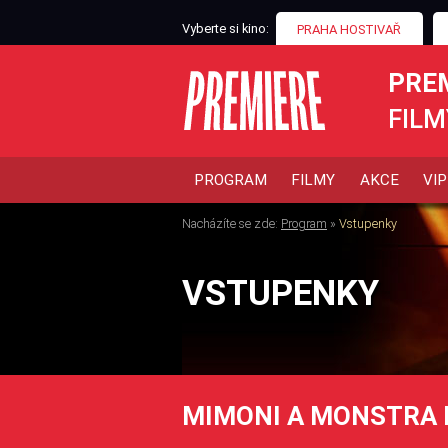
Vyberte si kino:
PRAHA HOSTIVAŘ
PRE
FILM
PROGRAM
FILMY
AKCE
VIP
Nacházíte se zde:
Program
»
Vstupenky
VSTUPENKY
MIMONI A MONSTRA 