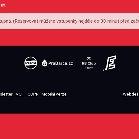
min.
upná. (Rezervovat můžete vstupenky nejdéle do 30 minut před zač
sletter
VOP
GDPR
Mobilní verze
Webdesi