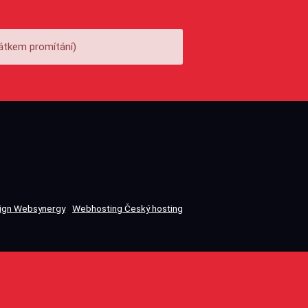
átkem promítání)
gn Websynergy
Webhosting Český hosting