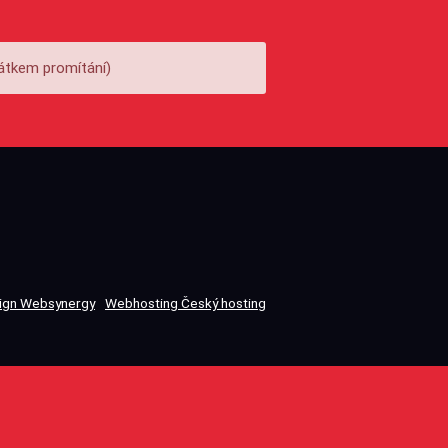
átkem promítání)
gn Websynergy
Webhosting Český hosting