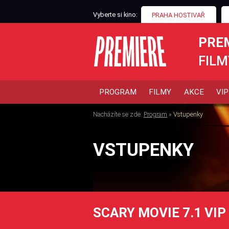
Vyberte si kino:
PRAHA HOSTIVAŘ
PRE
FILM
PROGRAM
FILMY
AKCE
VIP
Nacházíte se zde:
Program
»
Vstupenky
VSTUPENKY
SCARY MOVIE 7.1 VIP