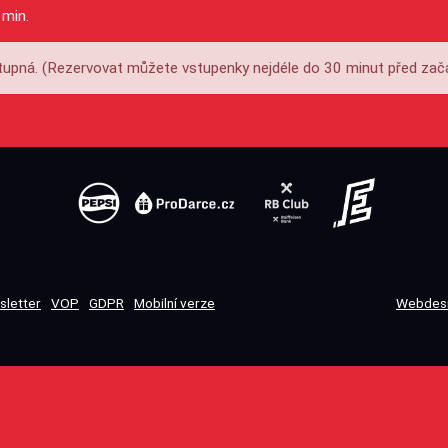
 min.
upná. (Rezervovat můžete vstupenky nejdéle do 30 minut před zač
sletter
VOP
GDPR
Mobilní verze
Webdesi