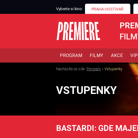
Vyberte si kino:
PRAHA HOSTIVAŘ
PRE
FILM
PROGRAM
FILMY
AKCE
VIP
Nacházíte se zde:
Program
»
Vstupenky
VSTUPENKY
BASTARDI: GDE MAJE