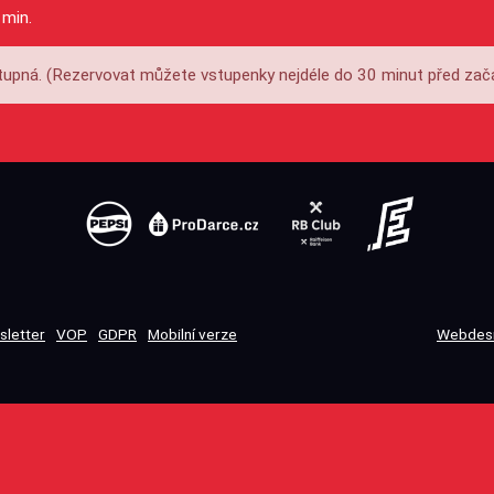
 min.
upná. (Rezervovat můžete vstupenky nejdéle do 30 minut před zač
sletter
VOP
GDPR
Mobilní verze
Webdesi