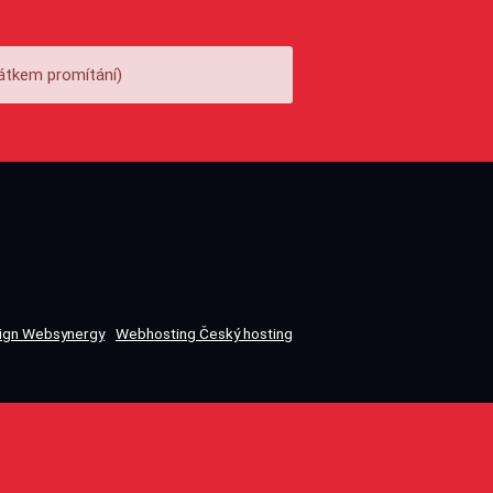
átkem promítání)
gn Websynergy
Webhosting Český hosting