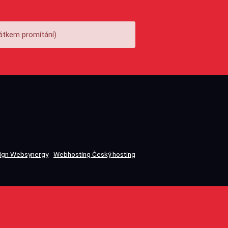
átkem promítání)
gn Websynergy
Webhosting Český hosting