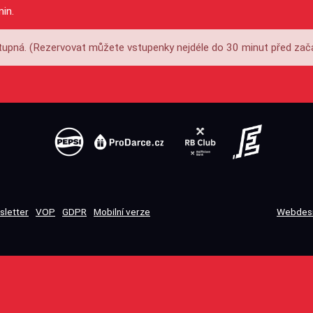
min.
upná. (Rezervovat můžete vstupenky nejdéle do 30 minut před zač
sletter
VOP
GDPR
Mobilní verze
Webdesi