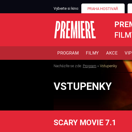
Vyberte si kino:
PRAHA HOSTIVAŘ
PRE
FILM
PROGRAM
FILMY
AKCE
VIP
Nacházíte se zde:
Program
»
Vstupenky
VSTUPENKY
SCARY MOVIE 7.1