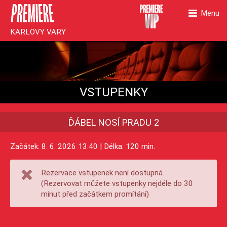
Menu
KARLOVY VARY
VSTUPENKY
ĎÁBEL NOSÍ PRADU 2
Začátek: 8. 6. 2026 13:40 | Délka: 120 min.
Rezervace vstupenek není dostupná.
(Rezervovat můžete vstupenky nejdéle do 30
minut před začátkem promítání)