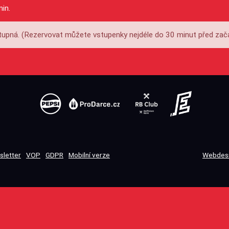
min.
upná. (Rezervovat můžete vstupenky nejdéle do 30 minut před zač
sletter
VOP
GDPR
Mobilní verze
Webdesi