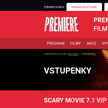
Vyberte si kino:
PRAHA HOSTIVAŘ
PRE
FILM
PROGRAM
FILMY
AKCE
VIP
Nacházíte se zde:
Program
»
Vstupenky
VSTUPENKY
SCARY MOVIE 7.1 VIP