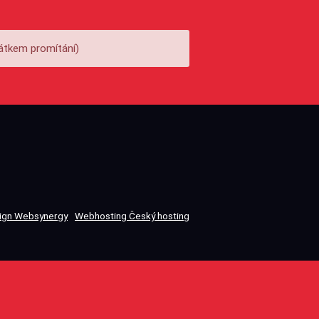
átkem promítání)
gn Websynergy
Webhosting Český hosting