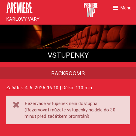
Menu
KARLOVY VARY
VSTUPENKY
BACKROOMS
Začátek: 4. 6. 2026 16:10 | Délka: 110 min.
Rezervace vstupenek není dostupná.
(Rezervovat můžete vstupenky nejdéle do 30
minut před začátkem promítání)