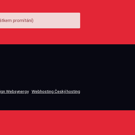
átkem promítání)
gn Websynergy
Webhosting Český hosting