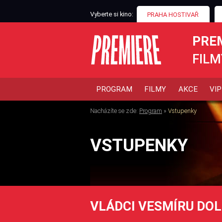
Vyberte si kino:
PRAHA HOSTIVAŘ
PRE
FILM
PROGRAM
FILMY
AKCE
VIP
Nacházíte se zde:
Program
»
Vstupenky
VSTUPENKY
VLÁDCI VESMÍRU DO