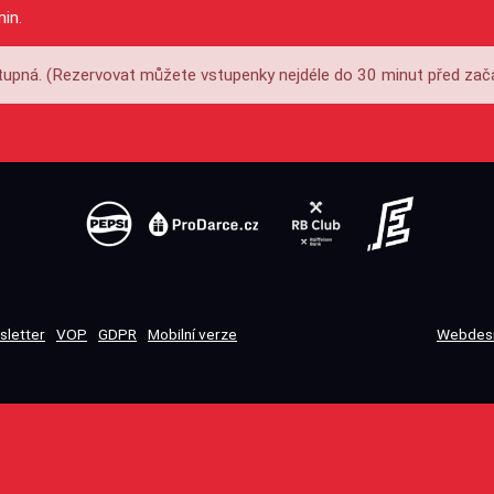
min.
upná. (Rezervovat můžete vstupenky nejdéle do 30 minut před zač
sletter
VOP
GDPR
Mobilní verze
Webdesi