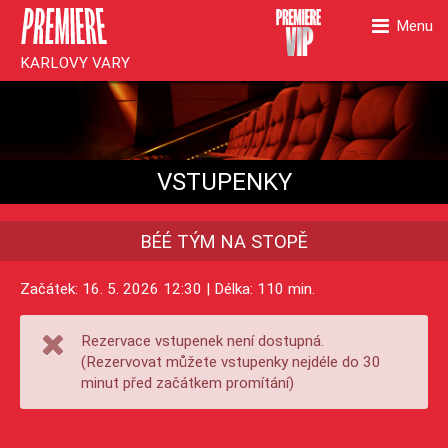
Menu
KARLOVY VARY
VSTUPENKY
BÉÉ TÝM NA STOPĚ
Začátek: 16. 5. 2026 12:30 | Délka: 110 min.
Rezervace vstupenek není dostupná.
(Rezervovat můžete vstupenky nejdéle do 30
minut před začátkem promítání)