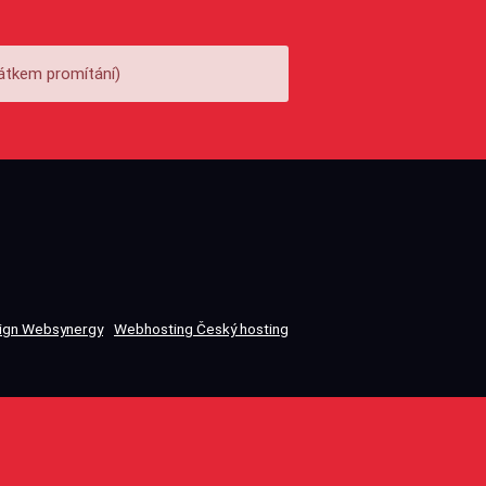
átkem promítání)
gn Websynergy
Webhosting Český hosting