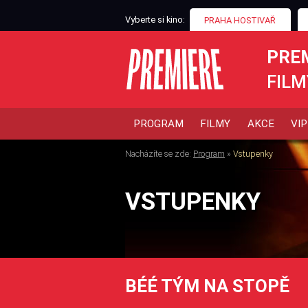
Vyberte si kino:
PRAHA HOSTIVAŘ
PRE
FILM
PROGRAM
FILMY
AKCE
VIP
Nacházíte se zde:
Program
»
Vstupenky
VSTUPENKY
BÉÉ TÝM NA STOPĚ