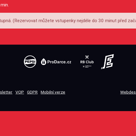
 min.
upná. (Rezervovat můžete vstupenky nejdéle do 30 minut před zač
sletter
VOP
GDPR
Mobilní verze
Webdesi