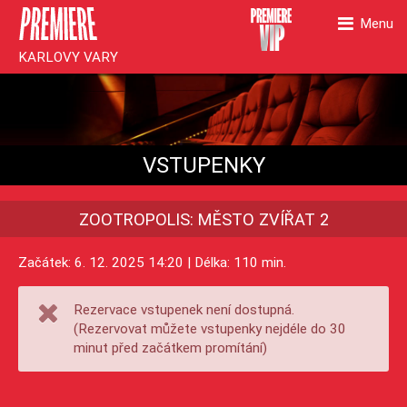
Menu
KARLOVY VARY
VSTUPENKY
ZOOTROPOLIS: MĚSTO ZVÍŘAT 2
Začátek: 6. 12. 2025 14:20 | Délka: 110 min.
Rezervace vstupenek není dostupná.
(Rezervovat můžete vstupenky nejdéle do 30
minut před začátkem promítání)