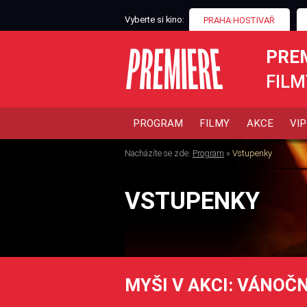
Vyberte si kino:
PRAHA HOSTIVAŘ
PRE
FILM
PROGRAM
FILMY
AKCE
VIP
Nacházíte se zde:
Program
»
Vstupenky
VSTUPENKY
MYŠI V AKCI: VÁNOČN