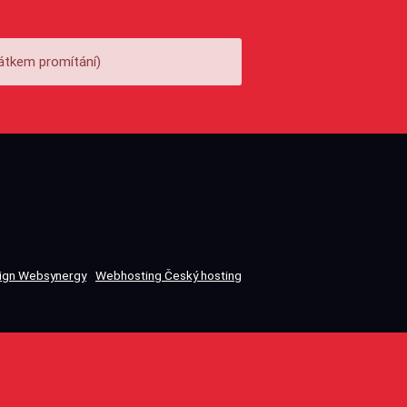
átkem promítání)
gn Websynergy
Webhosting Český hosting