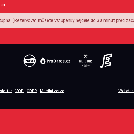
min.
upná. (Rezervovat můžete vstupenky nejdéle do 30 minut před zač
sletter
VOP
GDPR
Mobilní verze
Webdesi