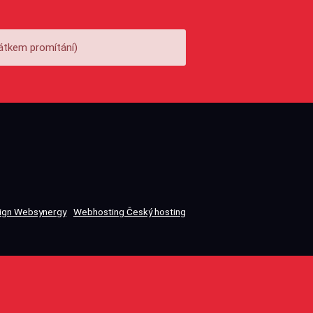
átkem promítání)
gn Websynergy
Webhosting Český hosting