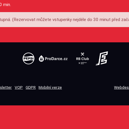
0 min.
upná. (Rezervovat můžete vstupenky nejdéle do 30 minut před zač
sletter
VOP
GDPR
Mobilní verze
Webdesi