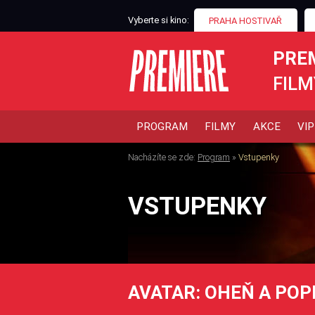
Vyberte si kino:
PRAHA HOSTIVAŘ
PRE
FILM
PROGRAM
FILMY
AKCE
VIP
Nacházíte se zde:
Program
»
Vstupenky
VSTUPENKY
AVATAR: OHEŇ A POP