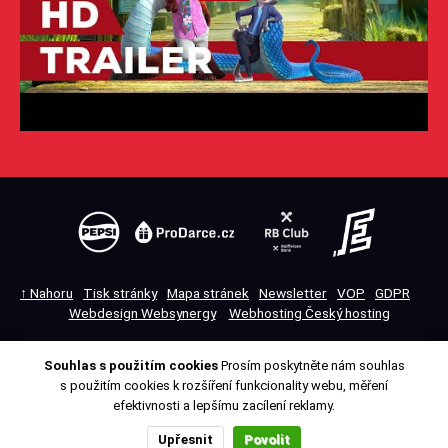
↑ Nahoru
Tisk stránky
Mapa stránek
Newsletter
VOP
GDPR
Webdesign Websynergy
Webhosting Český hosting
Souhlas s použitím cookies
Prosím poskytněte nám souhlas
Přepnout na desktopovou verzi
s použitím cookies k rozšíření funkcionality webu, měření
efektivnosti a lepšímu zacílení reklamy.
Upřesnit
Povolit