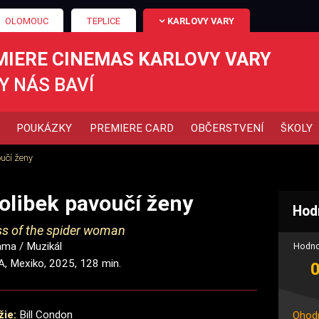
OLOMOUC
TEPLICE
KARLOVY VARY
MIERE CINEMAS KARLOVY VARY
Y NÁS BAVÍ
POUKÁZKY
PREMIERE CARD
OBČERSTVENÍ
ŠKOLY
oučí ženy
olibek pavoučí ženy
Hod
ss of the spider woman
ama / Muzikál
Hodno
A, Mexiko, 2025, 128 min.
žie:
Bill Condon
Ohodn