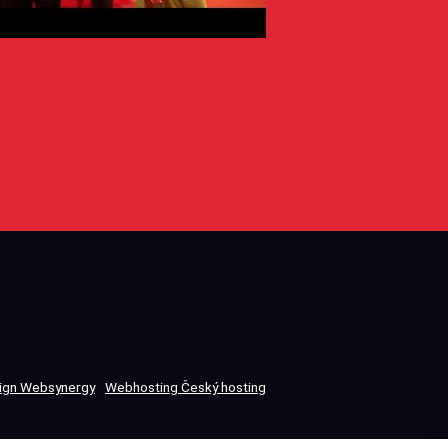
gn Websynergy
Webhosting Český hosting