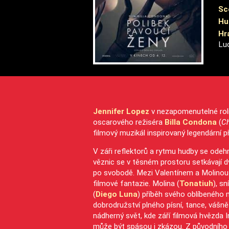
Sc
Hu
Hra
Luc
Jennifer Lopez
v nezapomenutelné roli
oscarového režiséra
Billa Condona
(
Ch
filmový muzikál inspirovaný legendární 
V záři reflektorů a rytmu hudby se odehrá
věznic se v těsném prostoru setkávají dv
po svobodě. Mezi Valentínem a Molinou v
filmové fantazie. Molina (
Tonatiuh
), s
(
Diego Luna
) příběh svého oblíbeného 
dobrodružství plného písní, tance, vášně
nádherný svět, kde září filmová hvězda I
může být spásou i zkázou. Z původního př