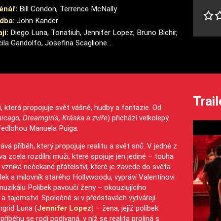
énář:
Bill Condon, Terrence McNally
dba:
John Kander
jí:
Diego Luna, Tonatiuh, Jennifer Lopez, Bruno Bichir,
ila Gandolfo, Josefina Scaglione...
Trail
, která propojuje svět vášně, hudby a fantazie. Od
icago, Dreamgirls, Kráska a zvíře
) přichází velkolepý
předlohou Manuela Puiga.
vá příběh, který propojuje realitu a svět snů. V jedné z
a zcela rozdílní muži, které spojuje jen jediné – touha
zniká nečekané přátelství, které je zavede do světa
nílek a milovník starého Hollywoodu, vypráví Valentínovi
muzikálu Polibek pavoučí ženy – okouzlujícího
 a tajemství. Společně si v představách vytvářejí
ngrid Luna (
Jennifer Lopez
) – žena, jejíž polibek
íběhu se rodí podívaná, v níž se realita prolíná s