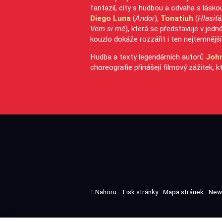
fantazií, city s hudbou a odvaha s láskou
Diego Luna
(
Andor
),
Tonatiuh
(
Hlasiťá
Vem si mě
), která se představuje v jedné
kouzlo dokáže rozzářit i ten nejtemnější
Hudba a texty legendárních autorů
Joh
choreografie přinášejí filmový zážitek, k
↑ Nahoru
Tisk stránky
Mapa stránek
New