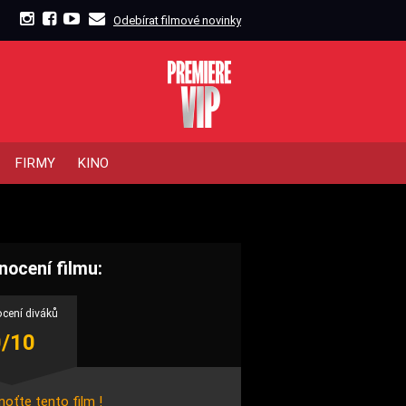
Odebírat filmové novinky
FIRMY
KINO
nocení filmu:
cení diváků
0/10
oťte tento film !