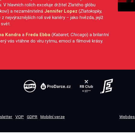
. V hlavních rolích exceluje držitel Zlatého glóbu
kovi
) a nezaměnitelná
Jennifer Lopez
(
Zlatokopky,
 z nejvýraznějších rolí své kariéry – jako hvězda, jejíž
 svět.
na Kandra
a
Freda Ebba
(
Kabaret, Chicago
) a brilantní
terý vás vtáhne do víru rytmu, emocí a filmové krásy.
sletter
VOP
GDPR
Mobilní verze
Webdesi