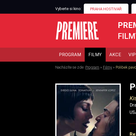
Vyberte si kino:
PRAHA HOSTIVAŘ
PRE
FILM
PROGRAM
FILMY
AKCE
VIP
Nacházíte se zde:
Program
»
Filmy
»
Polibek pav
P
Ki
Dr
US
Re