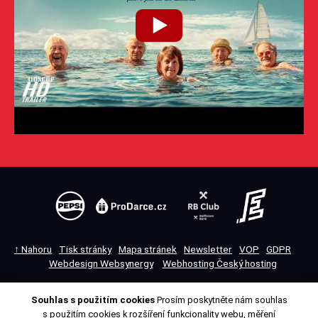
↑ Nahoru
Tisk stránky
Mapa stránek
Newsletter
VOP
GDPR
Webdesign Websynergy
Webhosting Český hosting
Souhlas s použitím cookies
Prosím poskytněte nám souhlas
Přepnout na desktopovou verzi
s použitím cookies k rozšíření funkcionality webu, měření