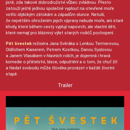
jisté, zda takové dobrodružství vůbec zvládnou. Přesto
zatouží ještě jednou společně vyplout na otevřené moře
vstříc idylickým zátokám a západům slunce. Netuší,
že největším ohrožením jejich výpravy nebude moře, ani staré
křivdy, které během cesty vyplují napovrch, ale vlastní děti,
které nemají pro bláznivý výlet starých rodičů pochopení.
Pět švestek
režiséra Jana Svěráka s Lenkou Termerovou,
Oldřichem Kaiserem, Petrem Kostkou, Danou Syslovou
a Janem Vlasákem v hlavních rolích, je dojemná i hravá
komedie o přátelství, lásce, odpuštění a o tom, že chuť žít
a hledat svobodu může člověka provázet v každé životní
etapě.
Trailer