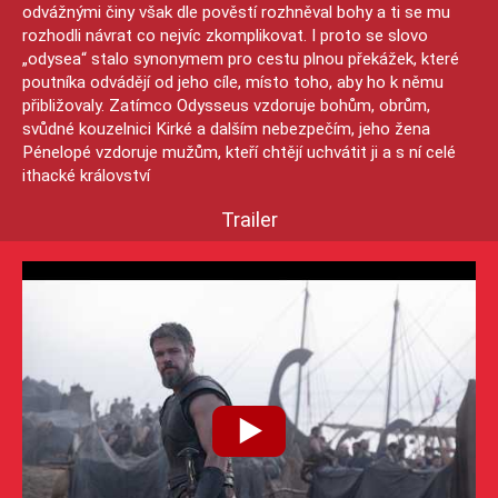
odvážnými činy však dle pověstí rozhněval bohy a ti se mu
rozhodli návrat co nejvíc zkomplikovat. I proto se slovo
„odysea“ stalo synonymem pro cestu plnou překážek, které
poutníka odvádějí od jeho cíle, místo toho, aby ho k němu
přibližovaly. Zatímco Odysseus vzdoruje bohům, obrům,
svůdné kouzelnici Kirké a dalším nebezpečím, jeho žena
Pénelopé vzdoruje mužům, kteří chtějí uchvátit ji a s ní celé
ithacké království
Trailer