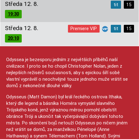
Středa 12. 8.
tit
15
19:30
Středa 12. 8.
Premiere VIP
tit
15
20:10
Odyssea je bezesporu jedním z největších příběhů naší
civilizace. I proto se ho chopil Christopher Nolan, jeden z
nejlepších režisérů současnosti, aby s epickou šíří sobě
vlastní vyprávěl o neochvějné touze jednoho muže vrátit se
domů z nekonečně dlouhé války.
Odysseus (Matt Damon) byl král řeckého ostrova Ithaka,
který dle legend a básníka Homéra vymyslel slavného
Trójského koně, jenž výraznou měrou pomohl obelstít
obránce Tróji a ukončit tak vyčerpávající dobývání tohoto
města. Po skončení bojů netouží Odysseus po ničem jiném
než vrátit se domů, za manželkou Pénelopé (Anne
Hathaway) a synem Télemachem (Tom Holland). Svými