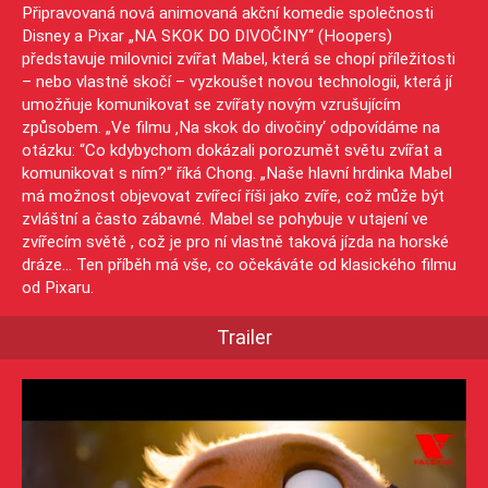
Připravovaná nová animovaná akční komedie společnosti
Disney a Pixar „NA SKOK DO DIVOČINY“ (Hoopers)
představuje milovnici zvířat Mabel, která se chopí příležitosti
– nebo vlastně skočí – vyzkoušet novou technologii, která jí
umožňuje komunikovat se zvířaty novým vzrušujícím
způsobem. „Ve filmu ‚Na skok do divočiny‘ odpovídáme na
otázku: “Co kdybychom dokázali porozumět světu zvířat a
komunikovat s ním?“ říká Chong. „Naše hlavní hrdinka Mabel
má možnost objevovat zvířecí říši jako zvíře, což může být
zvláštní a často zábavné. Mabel se pohybuje v utajení ve
zvířecím světě , což je pro ní vlastně taková jízda na horské
dráze… Ten příběh má vše, co očekáváte od klasického filmu
od Pixaru.
Trailer