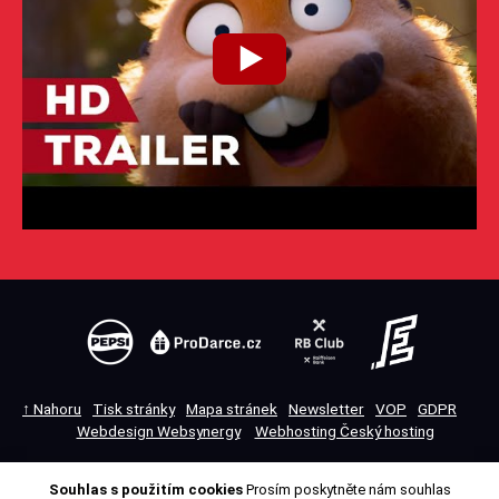
↑ Nahoru
Tisk stránky
Mapa stránek
Newsletter
VOP
GDPR
Webdesign Websynergy
Webhosting Český hosting
Souhlas s použitím cookies
Prosím poskytněte nám souhlas
Přepnout na desktopovou verzi